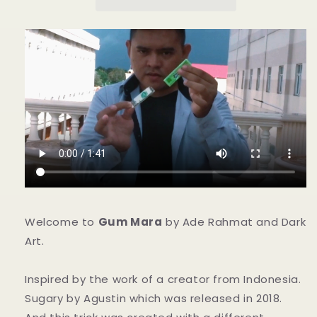
数
数
量
量
を
を
減
増
ら
や
す
す
Welcome to
Gum Mara
by Ade Rahmat and Dark
Art.
Inspired by the work of a creator from Indonesia.
Sugary by Agustin which was released in 2018.