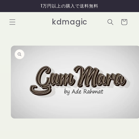
コンテ
1万円以上の購入で送料無料
ンツに
進む
カ
kdmagic
ー
ト
商品情
報にス
キップ
モ
ー
ダ
ル