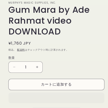
MURPHY'S MAGIC SUPPLIES, INC.
で
Gum Mara by Ade
メ
デ
ィ
Rahmat video
ア
(1)
DOWNLOAD
を
開
く
通
¥1,760 JPY
常
税込。
配送料
はチェックアウト時に計算されます。
価
数量
数
格
量
Gum
Gum
Mara
Mara
by
by
カートに追加する
Ade
Ade
Rahmat
Rahmat
video
video
DOWNLOAD
DOWNLOAD
の
の