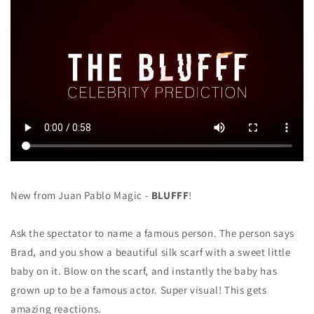
量
量
を
を
減
増
ら
や
す
す
New from Juan Pablo Magic -
BLUFFF
!
Ask the spectator to name a famous person. The person says
Brad, and you show a beautiful silk scarf with a sweet little
baby on it. Blow on the scarf, and instantly the baby has
grown up to be a famous actor. Super visual! This gets
amazing reactions.