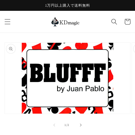
コンテ
1万円以上購入で送料無料
ンツに
進む
カ
ー
ト
商品情
報にス
キップ
モ
ー
の
1
/
2
ダ
ル