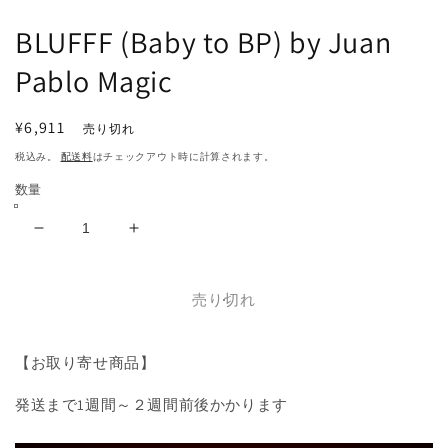
で
メ
BLUFFF (Baby to BP) by Juan
デ
ィ
Pablo Magic
ア
(1)
(2
を
通
¥6,911
売り切れ
開
常
く
税込み。
配送料
はチェックアウト時に計算されます。
価
数量
格
BLUFFF
BLUFFF
(Baby
(Baby
to
to
BP)
BP)
売り切れ
by
by
Juan
Juan
【お取り寄せ商品】
Pablo
Pablo
Magic
Magic
発送まで1週間～２週間前後かかります
の
の
数
数