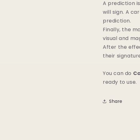
A prediction 
will sign. A c
prediction.
Finally, the m
visual and ma
After the eff
their signature 
You can do
Ca
ready to use.
Share