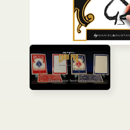
モ
ー
ダ
ル
で
メ
デ
ィ
ア
モ
(1)
ー
を
ダ
開
ル
く
で
メ
デ
ィ