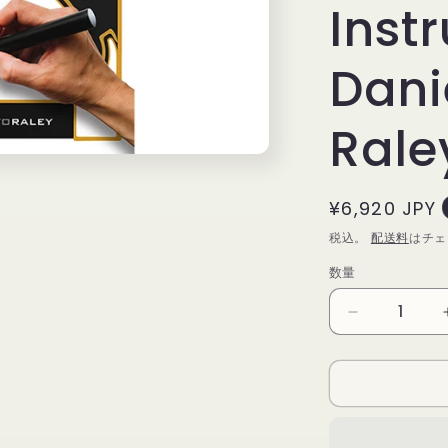
Inst
Dani
Rale
通
¥6,920 JPY
常
税込。
配送料
はチェ
価
数量
数
格
量
CARD
PAD
RED
(Gimmicks
and
Online
Instructions