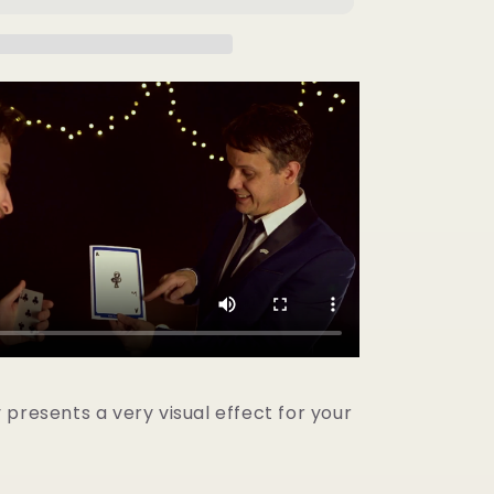
by
Daniel
&amp;
Gustavo
Raley
-
Trick
の
数
量
を
増
や
す
presents a very visual effect for your