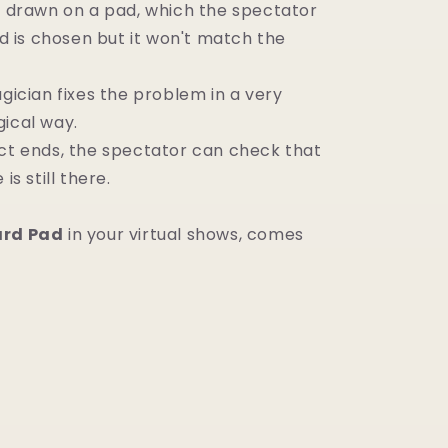
is drawn on a pad, which the spectator
ard is chosen but it won't match the
agician fixes the problem in a very
gical way.
ect ends, the spectator can check that
is still there.
rd Pad
in your virtual shows, comes