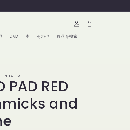
ロ
カ
グ
ー
イ
ト
ン
品
DVD
本
その他
商品を検索
PPLIES, INC.
 PAD RED
mmicks and
ne