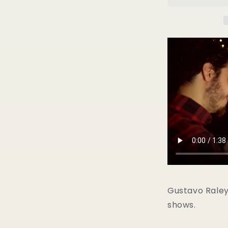
by
Daniel
&amp;
Gustavo
Raley
-
Trick
の
数
量
を
減
ら
す
Gustavo Raley 
shows.