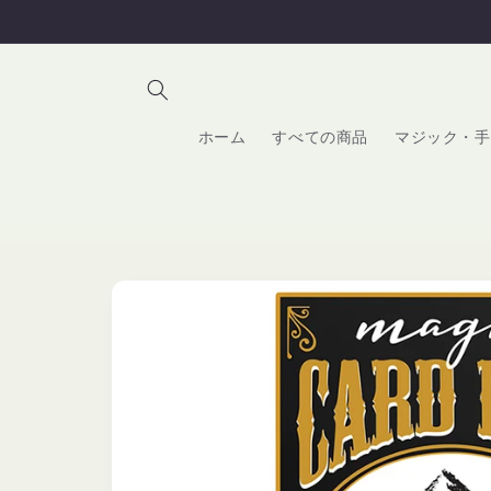
コンテ
ンツに
進む
ホーム
すべての商品
マジック・手
商品情
報にス
キップ