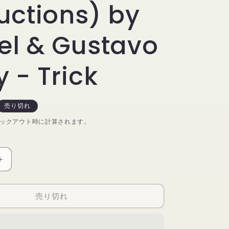
ructions) by
el & Gustavo
y - Trick
売り切れ
ックアウト時に計算されます。
CARD
PAD
RED
売り切れ
(Gimmicks
and
Online
)
Instructions)