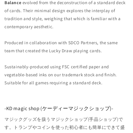
数
数
Balance
evolved from the deconstruction of a standard deck
量
量
of cards. Their minimal design explores the interplay of
を
を
tradition and style, weighing that which is familiar with a
減
増
contemporary aesthetic.
ら
や
す
す
Produced in collaboration with SDCO Partners, the same
team that created the Lucky Draw playing cards.
Sustainably-produced using FSC certified paper and
vegetable-based inks on our trademark stock and finish.
Suitable for all games requiring a standard deck.
-KD magic shop (ケーディーマジックショップ)-
マジックグッズを扱うマジックショップ(手品ショップ)で
す。トランプやコインを使った初心者にも簡単にできて盛