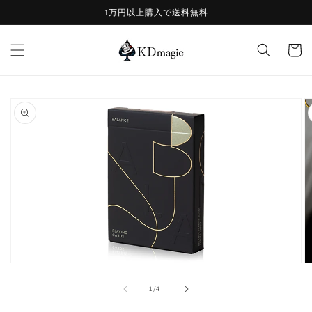
コンテ
1万円以上購入で送料無料
ンツに
進む
カ
ー
ト
商品情
報にス
キップ
モ
ー
の
1
/
4
ダ
ル