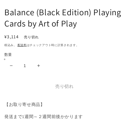
で
メ
Balance (Black Edition) Playing
デ
ィ
Cards by Art of Play
ア
(1)
(2
を
通
¥3,114
売り切れ
開
常
く
税込み。
配送料
はチェックアウト時に計算されます。
価
数量
格
Balance
Balance
(Black
(Black
Edition)
Edition)
Playing
Playing
売り切れ
Cards
Cards
by
by
【お取り寄せ商品】
Art
Art
of
of
発送まで1週間～２週間前後かかります
Play
Play
の
の