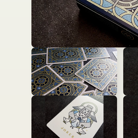
モ
ー
ダ
ル
で
メ
デ
ィ
ア
モ
モ
(1)
ー
ー
を
ダ
ダ
開
ル
ル
く
で
で
メ
メ
デ
デ
ィ
ィ