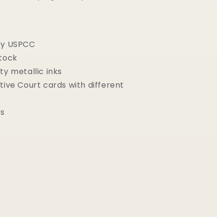
by USPCC
stock
ty metallic inks
tive Court cards with different
!
ts