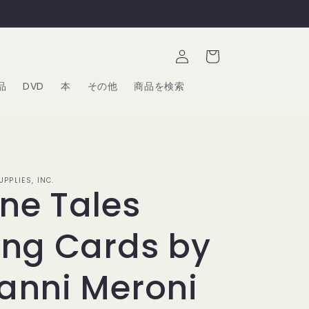
ロ
カ
グ
ー
イ
ト
ン
品
DVD
本
その他
商品を検索
PPLIES, INC.
ne Tales
ing Cards by
anni Meroni