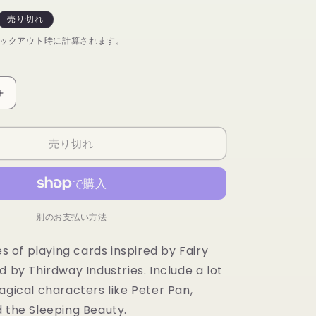
売り切れ
ックアウト時に計算されます。
Arcane
Tales
Playing
売り切れ
Cards
by
Giovanni
Meroni
の
別のお支払い方法
数
量
ies of playing cards inspired by Fairy
を
d by Thirdway Industries. Include a lot
増
や
agical characters like Peter Pan,
す
d the Sleeping Beauty.