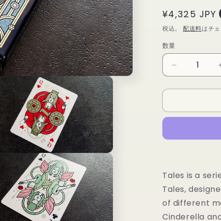
通
¥4,325 JPY
常
税込。
配送料
はチェ
価
数量
数
格
量
Arcane
Tales
Playing
Cards
by
Giovanni
Meroni
の
数
量
Tales is a ser
を
Tales, designe
減
ら
of different m
す
Cinderella an