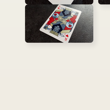
ア
ア
モ
モ
(2)
(3)
ー
ー
を
を
ダ
ダ
開
開
ル
ル
く
く
で
で
メ
メ
デ
デ
ィ
ィ
ア
ア
モ
(4)
(5)
ー
を
を
ダ
開
開
ル
く
く
で
メ
デ
ィ
ア
(6)
を
開
く