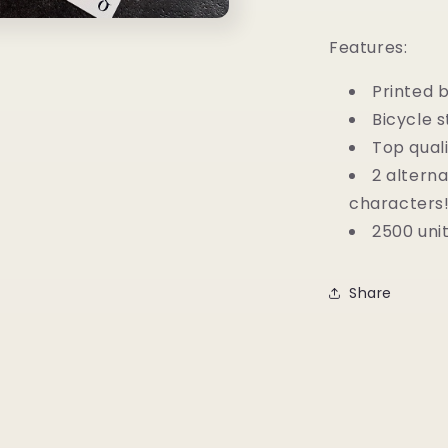
Features:
Printed 
Bicycle 
Top quali
2 alterna
characters
2500 uni
Share