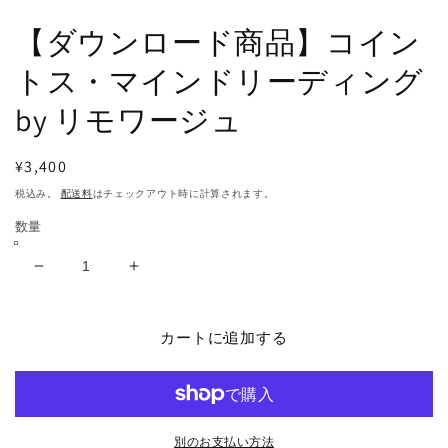
で
メ
【ダウンロード商品】コイン
デ
ィ
トス・マインドリーディング
ア
(2
(1)
by リモワージュ
を
開
く
通
¥3,400
常
税込み。
配送料
はチェックアウト時に計算されます。
価
数量
格
【ダ
【ダ
ウ
ウ
ン
ン
カートに追加する
ロ
ロ
ー
ー
ド
ド
商
商
品】
品】
別のお支払い方法