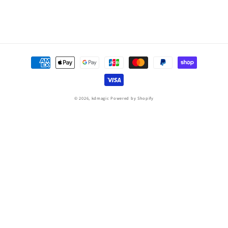
決
済
方
法
© 2026,
kdmagic
Powered by Shopify