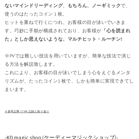
ないマインドリーディ
ング
。
もちろん、ノーギミック
で、
使うのはたったコイン 1 枚。
ヒットを重ねて行くにつれ、お客様の目が泳いでいきま
す。巧妙に手順が構成されており、お客様が
「心を読まれ
た」としか思えないような、マルチヒット・ルーチン!
※PVでは難しい技法を用いていますが、簡単な技法で演じ
る方法を解説致します。
これにより、お客様の目が泳いでしまう心をえぐるメンタ
リズムが、たったコイン1 枚で、しかも簡単に実現できてし
まいます。
※参考記事:CTMR 記録と振り返り
-KD magic shop (ケーディーマジックショップ)-