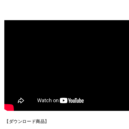
コ
コ
イ
イ
ン
ン
ト
ト
ス・
ス・
マ
マ
イ
イ
ン
ン
ド
ド
リ
リ
ー
ー
デ
デ
ィ
ィ
ン
ン
グ
グ
by
by
リ
リ
【ダウンロード商品】
モ
モ