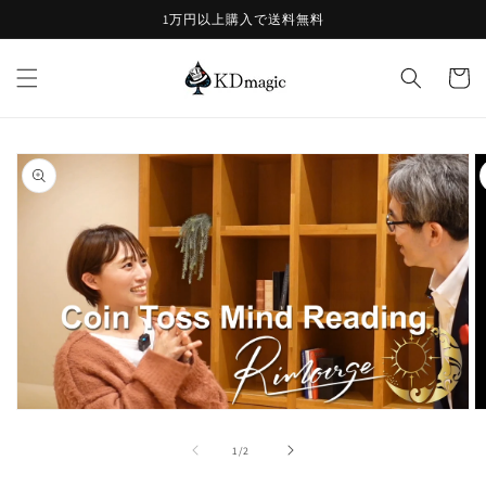
コンテ
1万円以上購入で送料無料
ンツに
進む
カ
ー
ト
商品情
報にス
キップ
モ
ー
の
1
/
2
ダ
ル