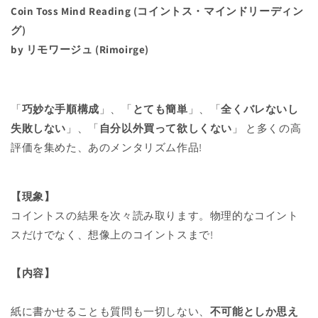
ワ
ワ
Coin Toss Mind Reading (コイントス・マインドリーディン
ー
ー
グ)
ジ
ジ
by リモワージュ (Rimoirge)
ュ
ュ
の
の
数
数
量
量
「
巧妙な手順構成
」、「
とても簡単
」、「
全くバレないし
を
を
失敗しない
」、「
自分以外買って欲しくない
」 と多くの高
減
増
評価を集めた、あのメンタリズム作品!
ら
や
す
す
【現象】
コイントスの結果を次々読み取ります。物理的なコイント
スだけでなく、想像上のコイントスまで!
【内容】
紙に書かせることも質問も一切しない、
不可能としか思え