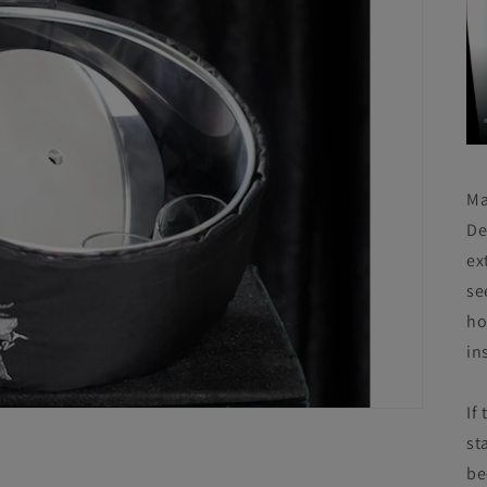
ダ
ル
で
メ
デ
ィ
ア
(3)
を
開
Ma
く
De
ex
se
ho
in
If
st
be