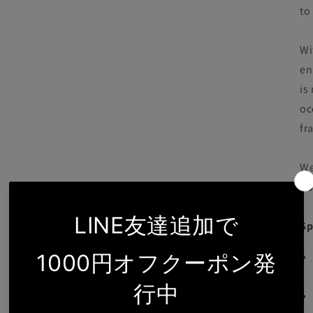
to
Wi
en
is
oc
fr
We
Co
Sp