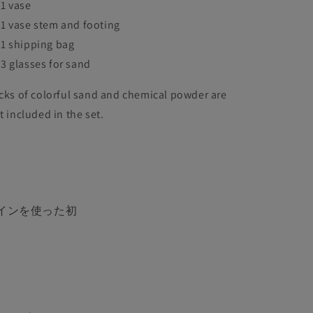
1 vase
1 vase stem and footing
1 shipping bag
3 glasses for sand
cks of colorful sand and chemical powder are
t included in the set.
インを使った初