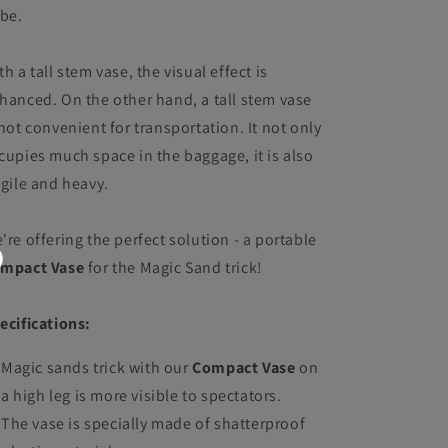
 be.
th a tall stem vase, the visual effect is
hanced. On the other hand, a tall stem vase
 not convenient for transportation. It not only
cupies much space in the baggage, it is also
agile and heavy.
're offering the perfect solution - a portable
mpact Vase
for the Magic Sand trick!
ecifications:
Magic sands trick with our
Compact Vase
on
a high leg is more visible to spectators.
The vase is specially made of shatterproof