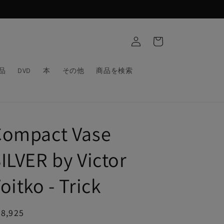
ロ
カ
グ
ー
イ
ト
ン
品
DVD
本
その他
商品を検索
Compact Vase
ILVER by Victor
oitko - Trick
通
38,925