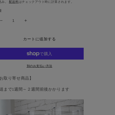
常
込み。
配送料
はチェックアウト時に計算されます。
価
量
格
Compact
Compact
Vase
Vase
SILVER
SILVER
by
by
カートに追加する
Victor
Victor
Voitko
Voitko
-
-
Trick
Trick
の
の
別のお支払い方法
数
数
お取り寄せ商品】
量
量
を
を
送まで1週間～２週間前後かかります
減
増
ら
や
す
す