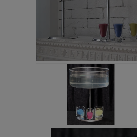
モ
ー
ダ
ル
で
メ
デ
ィ
ア
(1)
を
開
モ
く
ー