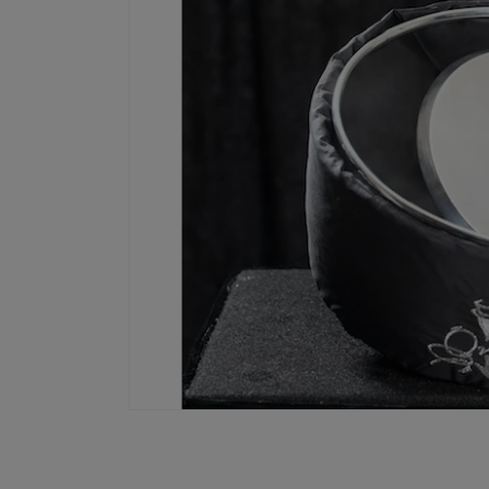
ダ
ル
で
メ
デ
ィ
ア
(2)
を
開
く
モ
ー
ダ
ル