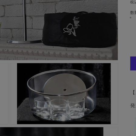
税
数
【
発
モ
ー