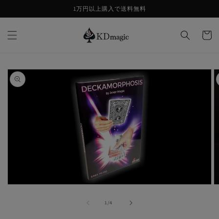
コンテ
1万円以上購入で送料無料
ンツに
進む
カ
ー
ト
商品情
報にス
キップ
モ
ー
の
1
/
4
ダ
ル