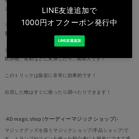
ます！
マジシャンの手に握られたデックが、どんな小さな物にも
変身します！
デックが別のデックに変身したり、お金やお菓子、小さな
飲み物、名刺などに変身したり...無限大です！
このトリックは販促に非常に効果的です！
出現した物はすぐに使ったり調べたりできます！
-KD magic shop (ケーディーマジックショップ)-
マジックグッズを扱うマジックショップ(手品ショップ)で
す。トランプやコインを使った初心者にも簡単にできて盛