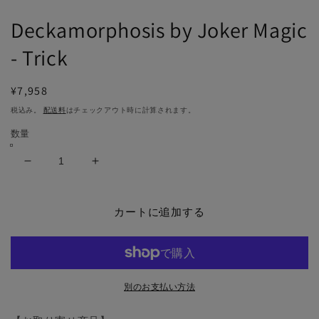
で
メ
Deckamorphosis by Joker Magic
デ
ィ
- Trick
ア
(1)
(2
を
通
¥7,958
開
常
く
税込み。
配送料
はチェックアウト時に計算されます。
価
数量
格
Deckamorphosis
Deckamorphosis
by
by
Joker
Joker
Magic
Magic
カートに追加する
-
-
Trick
Trick
の
の
数
数
別のお支払い方法
量
量
を
を