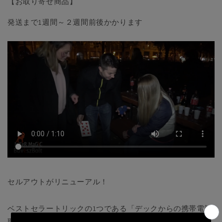
【お取り寄せ商品】
減
増
ら
や
発送まで1週間～２週間前後かかります
す
す
セルアウトがリニューアル！
ベストセラートリックの1つである「デックからの携帯電話
取り出し」が、
デッカモルフォシス
としてこれからも続き