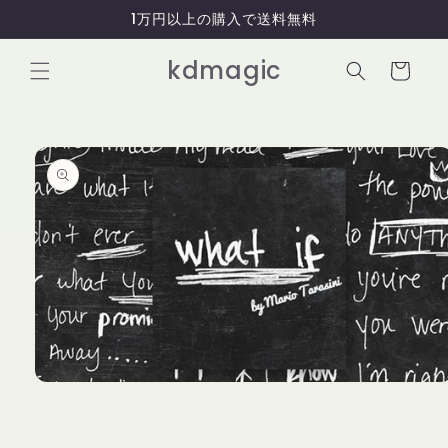
コンテ
1万円以上の購入で送料無料
ンツに
進む
カ
kdmagic
ー
ト
商品情
報にス
キップ
モ
ー
ダ
ル