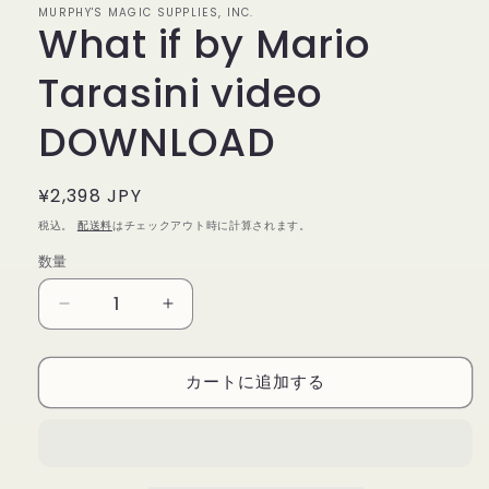
MURPHY'S MAGIC SUPPLIES, INC.
で
What if by Mario
メ
デ
ィ
Tarasini video
ア
(1)
DOWNLOAD
を
開
く
通
¥2,398 JPY
常
税込。
配送料
はチェックアウト時に計算されます。
価
数量
数
格
量
What
What
if
if
by
by
カートに追加する
Mario
Mario
Tarasini
Tarasini
video
video
DOWNLOAD
DOWNLOAD
の
の