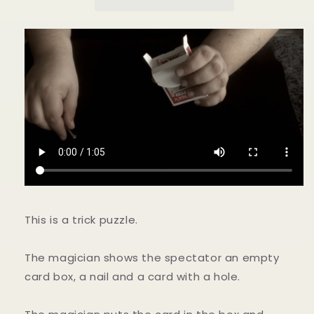
数
数
量
量
を
を
減
増
ら
や
す
す
This is a trick puzzle.
The magician shows the spectator an empty
card box, a nail and a card with a hole.