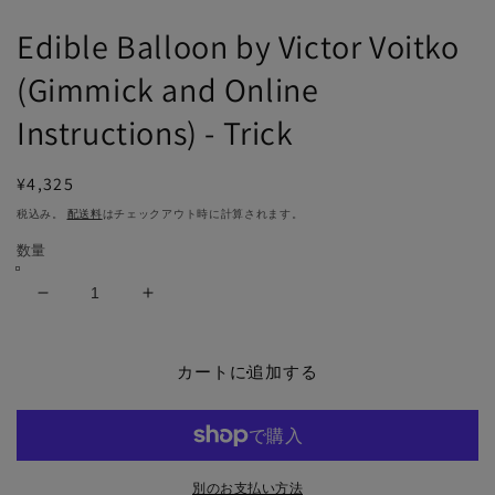
で
メ
Edible Balloon by Victor Voitko
デ
ィ
(Gimmick and Online
ア
(1)
(2
Instructions) - Trick
を
開
く
通
¥4,325
常
税込み。
配送料
はチェックアウト時に計算されます。
価
数量
格
Edible
Edible
Balloon
Balloon
by
by
Victor
Victor
カートに追加する
Voitko
Voitko
(Gimmick
(Gimmick
and
and
Online
Online
Instructions)
Instructions)
別のお支払い方法