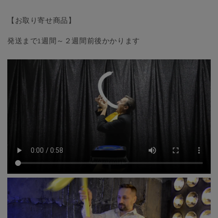
-
-
Trick
Trick
【お取り寄せ商品】
の
の
数
数
発送まで1週間～２週間前後かかります
量
量
を
を
減
増
ら
や
す
す