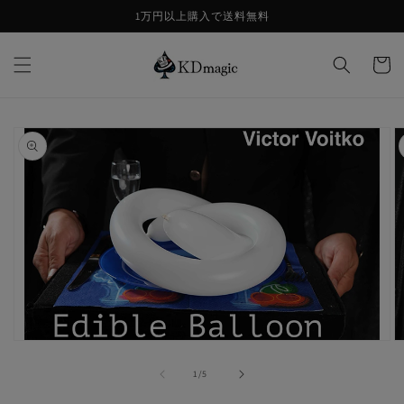
コンテ
1万円以上購入で送料無料
ンツに
進む
カ
ー
ト
商品情
報にス
キップ
モ
ー
の
1
/
5
ダ
ル