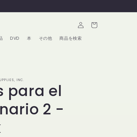
ロ
カ
グ
ー
イ
ト
ン
品
DVD
本
その他
商品を検索
PPLIES, INC.
 para el
nario 2 -
k