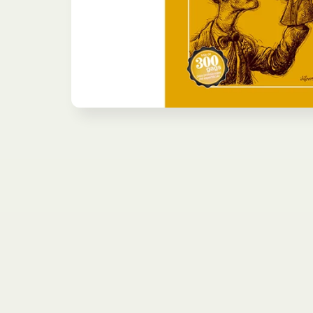
モ
ー
ダ
ル
で
メ
デ
ィ
ア
(1)
を
開
く