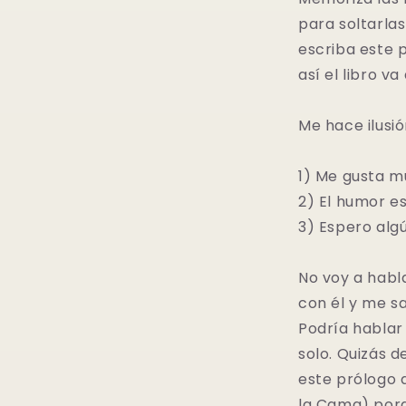
para soltarla
escriba este 
así el libro v
Me hace ilusió
1) Me gusta m
2) El humor es
3) Espero algú
No voy a habl
con él y me s
Podría hablar 
solo. Quizás d
este prólogo 
la Cama) porq