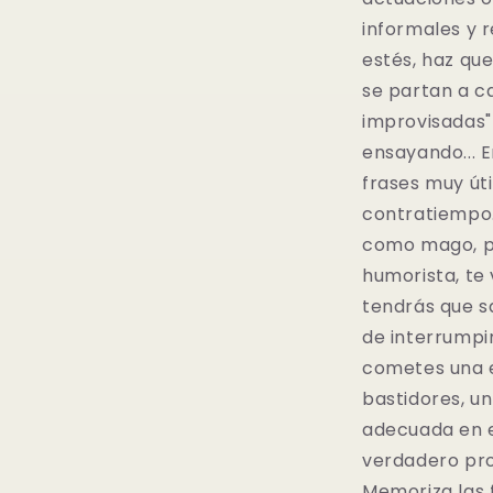
informales y 
estés, haz que
se partan a ca
improvisadas"
ensayando... 
frases muy út
contratiempo.
como mago, p
humorista, te 
tendrás que sa
de interrumpir
cometes una e
bastidores, un
adecuada en 
verdadero pro
Memoriza las 