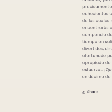
precisamente 
ochocientos c
de los cuales 
encontrarás en
compendio de
tiempo en sal
divertidos, di
afortunado po
apropiado de 
esfuerzo... ¡Q
un décimo de l
Share