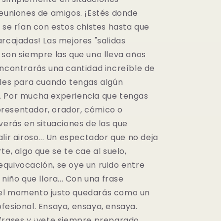
reuniones de amigos. ¡Estés donde
 se rían con estos chistes hasta que
rcajadas! Las mejores "salidas
 son siempre las que uno lleva años
Encontrarás una cantidad increíble de
iles para cuando tengas algún
 Por mucha experiencia que tengas
resentador, orador, cómico o
verás en situaciones de las que
lir airoso... Un espectador que no deja
te, algo que se te cae al suelo,
quivocación, se oye un ruido entre
 niño que llora... Con una frase
el momento justo quedarás como un
fesional. Ensaya, ensaya, ensaya.
frases y ¡vete siempre preparado