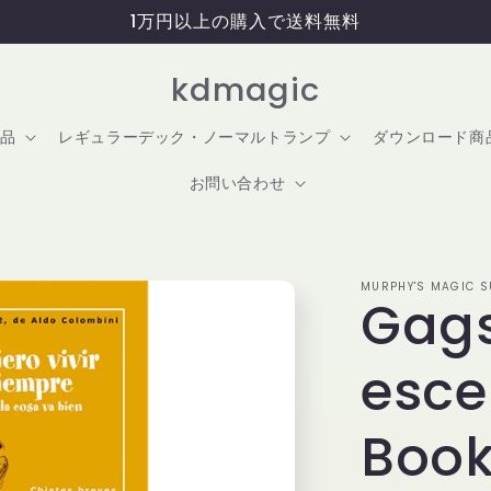
1万円以上の購入で送料無料
kdmagic
品
レギュラーデック・ノーマルトランプ
ダウンロード商
お問い合わせ
MURPHY'S MAGIC SU
Gags
esce
Boo