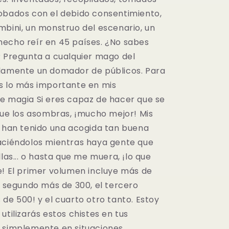
obados con el debido consentimiento,
mbini, un monstruo del escenario, un
echo reír en 45 países. ¿No sabes
? Pregunta a cualquier mago del
lamente un domador de públicos. Para
s lo más importante en mis
e magia Si eres capaz de hacer que se
 que los asombras, ¡mucho mejor! Mis
s han tenido una acogida tan buena
aciéndolos mientras haya gente que
llas... o hasta que me muera, ¡lo que
e! El primer volumen incluye más de
l segundo más de 300, el tercero
de 500! y el cuarto otro tanto. Estoy
utilizarás estos chistes en tus
 simplemente en situaciones