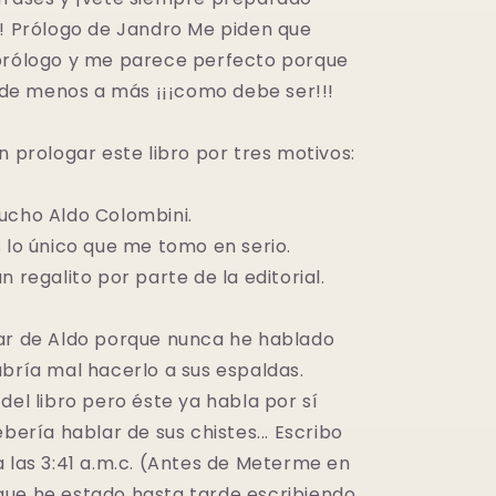
s! Prólogo de Jandro Me piden que
prólogo y me parece perfecto porque
a de menos a más ¡¡¡como debe ser!!!
n prologar este libro por tres motivos:
ucho Aldo Colombini.
 lo único que me tomo en serio.
n regalito por parte de la editorial.
ar de Aldo porque nunca he hablado
abría mal hacerlo a sus espaldas.
del libro pero éste ya habla por sí
ebería hablar de sus chistes... Escribo
a las 3:41 a.m.c. (Antes de Meterme en
ue he estado hasta tarde escribiendo