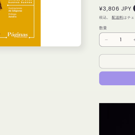
通
¥3,806 JPY
常
税込。
配送料
はチェ
価
数量
数
格
量
Gags
para
el
escenario
2
-
Book
の
数
量
を
減
ら
す