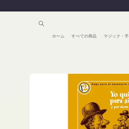
コンテ
ンツに
進む
ホーム
すべての商品
マジック・手
商品情
報にス
キップ