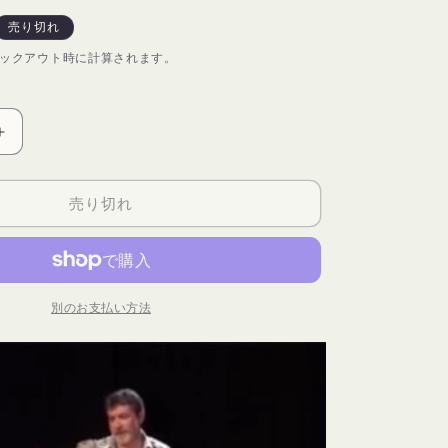
売り切れ
ックアウト時に計算されます。
Gags
para
el
売り切れ
escenario
2
-
Book
の
別のお支払い方法
数
量
を
増
や
す