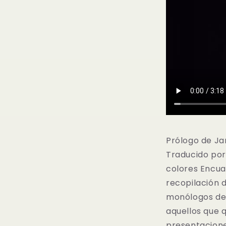
Prólogo de Ja
Traducido por 
colores Encua
recopilación d
monólogos de 
aquellos que 
presentacione