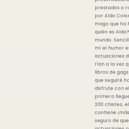
prestados o r
por Aldo Colo
mago que ha h
quién es Aldo
mundo. Sencil
mí el humor e
actuaciones d
rían a la vez
libros de gag
que seguiré h
disfrute con e
primero llegu
200 chistes, e
contiene ¡más 
seguro de que 
actuaciones o