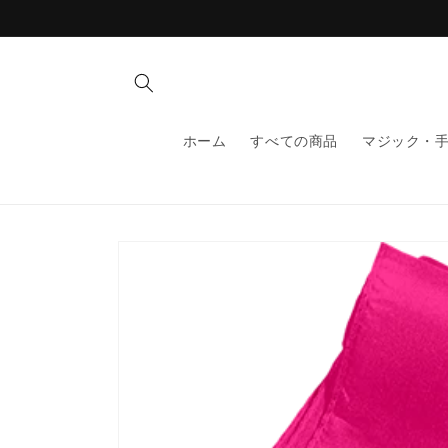
コンテ
ンツに
進む
ホーム
すべての商品
マジック・
商品情
報にス
キップ