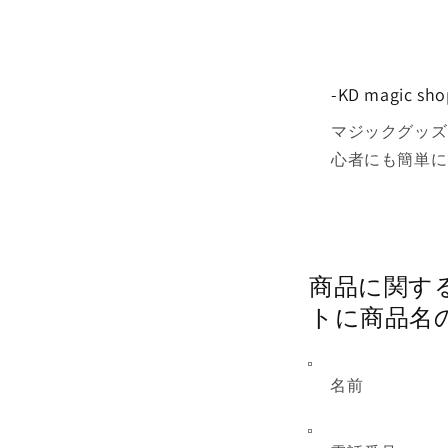
モ
ー
ダ
ル
で
-KD magic
メ
デ
マジックグッズ
ィ
ア
心者にも簡単に
(1)
を
開
く
商品に
トに商品名
名前