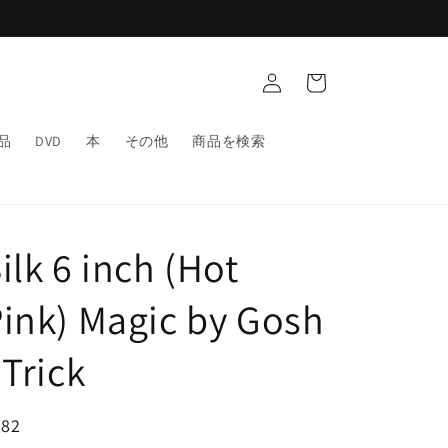
ロ
カ
グ
ー
イ
ト
ン
品
DVD
本
その他
商品を検索
ilk 6 inch (Hot
ink) Magic by Gosh
 Trick
通
182