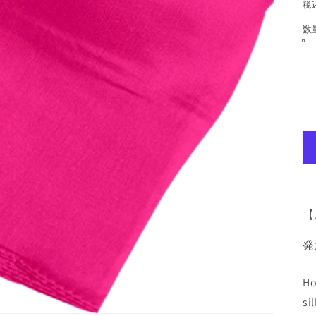
税
数
【
発
Ho
si