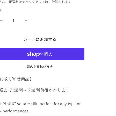
常
込み。
配送料
はチェックアウト時に計算されます。
価
量
格
Silk
Silk
6
6
inch
inch
(Hot
(Hot
カートに追加する
Pink)
Pink)
Magic
Magic
by
by
Gosh
Gosh
-
-
別のお支払い方法
Trick
Trick
の
の
お取り寄せ商品】
数
数
送まで1週間～２週間前後かかります
量
量
を
を
減
増
t Pink 6" square silk, perfect for any type of
ら
や
lk performances.
す
す