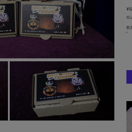
¥6
税
数
モ
ー