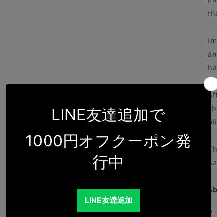
th
Im
an
ha
Af
ch
bl
Th
ha
Ab