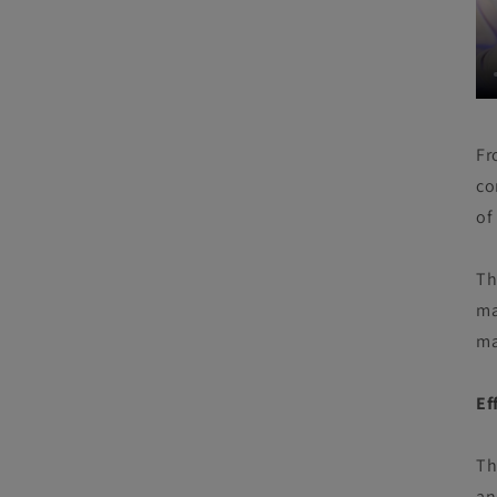
ダ
ル
で
メ
デ
ィ
ア
(3)
Fr
を
co
開
く
of
Th
ma
ma
Ef
Th
an