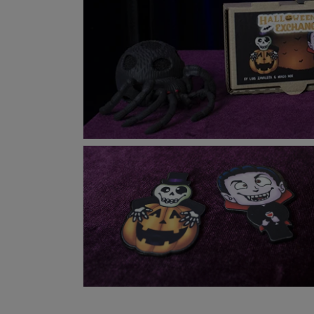
モ
ー
ダ
ル
で
メ
デ
ィ
ア
(1)
を
開
モ
く
ー