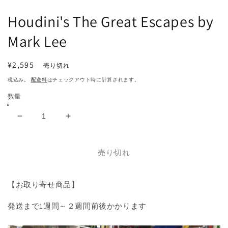
で
メ
Houdini's The Great Escapes by
デ
ィ
Mark Lee
ア
(1)
を
通
¥2,595
売り切れ
開
常
く
税込み。
配送料
はチェックアウト時に計算されます。
価
数量
格
Houdini&#39;s
Houdini&#39;s
The
The
Great
Great
Escapes
Escapes
売り切れ
by
by
Mark
Mark
【お取り寄せ商品】
Lee
Lee
の
の
発送まで1週間～２週間前後かかります
数
数
量
量