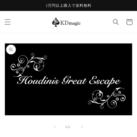
コンテ
1万円以上購入で送料無料
ンツに
進む
カ
ー
ト
商品情
報にス
キップ
モ
ー
の
1
/
1
ダ
ル