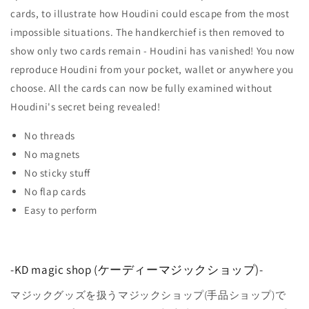
cards, to illustrate how Houdini could escape from the most
impossible situations. The handkerchief is then removed to
show only two cards remain - Houdini has vanished! You now
reproduce Houdini from your pocket, wallet or anywhere you
choose. All the cards can now be fully examined without
Houdini's secret being revealed!
No threads
No magnets
No sticky stuff
No flap cards
Easy to perform
-KD magic shop (ケーディーマジックショップ)-
マジックグッズを扱うマジックショップ(手品ショップ)で