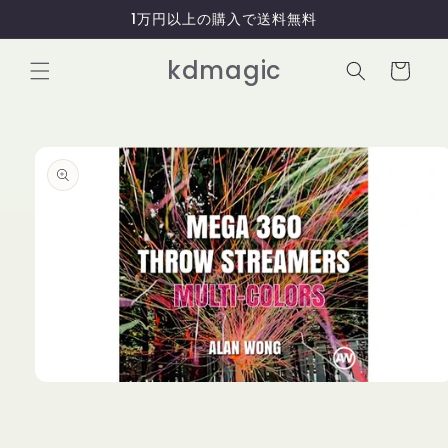
コンテ
1万円以上の購入で送料無料
ンツに
進む
カ
kdmagic
ー
ト
商品情
報にス
キップ
モ
ー
ダ
ル