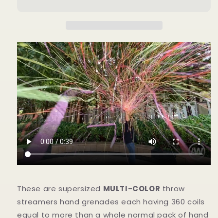
by
by
Alan
Alan
Wong
Wong
-
-
Trick
Trick
の
の
数
数
量
量
を
を
減
増
ら
や
す
す
These are supersized
MULTI-COLOR
throw
streamers hand grenades each having 360 coils
equal to more than a whole normal pack of hand