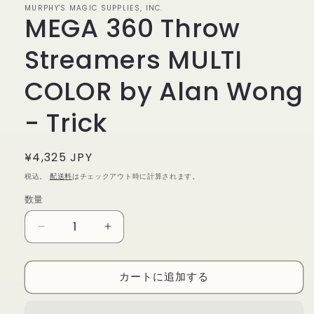
MURPHY'S MAGIC SUPPLIES, INC.
で
MEGA 360 Throw
メ
デ
ィ
Streamers MULTI
ア
(1)
COLOR by Alan Wong
を
開
く
- Trick
通
¥4,325 JPY
常
税込。
配送料
はチェックアウト時に計算されます。
価
数量
数
格
量
MEGA
MEGA
360
360
Throw
Throw
カートに追加する
Streamers
Streamers
MULTI
MULTI
COLOR
COLOR