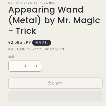
MURPHY'S MAGIC SUPPLIES, INC.
で
Appearing Wand
メ
デ
ィ
(Metal) by Mr. Magic
ア
(1)
- Trick
を
開
く
通
¥2,595 JPY
売り切れ
常
税込。
配送料
はチェックアウト時に計算されます。
価
数量
数
格
量
Appearing
Appearing
Wand
Wand
(Metal)
(Metal)
売り切れ
by
by
Mr.
Mr.
Magic
Magic
-
-
Trick
Trick