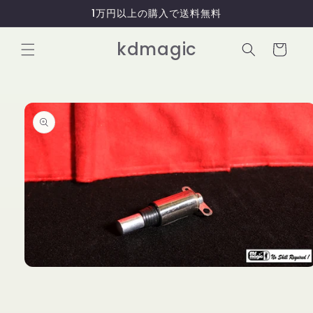
コンテ
1万円以上の購入で送料無料
ンツに
進む
カ
kdmagic
ー
ト
商品情
報にス
キップ
モ
ー
ダ
ル