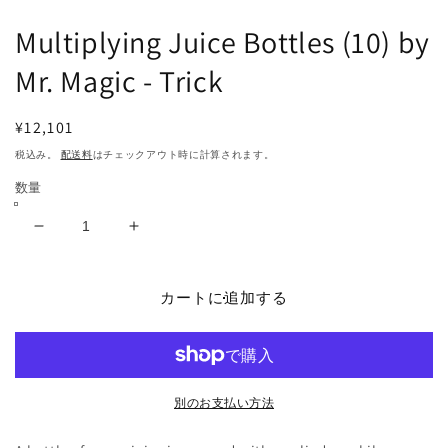
で
メ
Multiplying Juice Bottles (10) by
デ
ィ
Mr. Magic - Trick
ア
(1)
を
通
¥12,101
開
常
く
税込み。
配送料
はチェックアウト時に計算されます。
価
数量
格
Multiplying
Multiplying
Juice
Juice
Bottles
Bottles
(10)
(10)
カートに追加する
by
by
Mr.
Mr.
Magic
Magic
-
-
Trick
Trick
別のお支払い方法
の
の