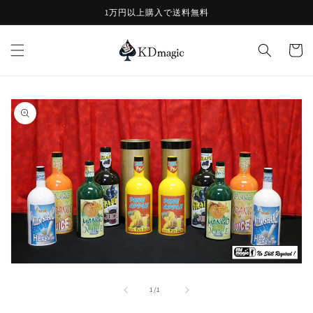
コンテ
1万円以上購入で送料無料
ンツに
進む
カ
ー
ト
商品情
報にス
キップ
モ
ー
の
1
/
1
ダ
ル