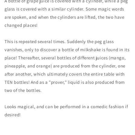
数
数
A bottle of grape juice is covered with a cylinder, while a peg
量
量
glass is covered with a similar cylinder. Some magic words
を
を
are spoken, and when the cylinders are lifted, the two have
減
増
changed places!
ら
や
す
す
This is repeated several times. Suddenly the peg glass
vanishes, only to discover a bottle of milkshake is found in its
place! Thereafter, several bottles of different juices (mango,
pineapple, and orange) are produced from the cylinder, one
after another, which ultimately covers the entire table with
TEN bottles! And as a "prover," liquid is also produced from
two of the bottles.
Looks magical, and can be performed in a comedic fashion if
desired!