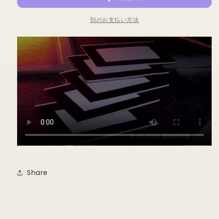
&amp;
&amp;
Hide-
Hide-
別のお支払い方法
Trick
Trick
の
の
数
数
量
量
を
を
減
増
ら
や
す
す
Share