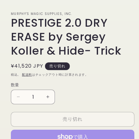
で
メ
デ
MURPHY'S MAGIC SUPPLIES, INC.
PRESTIGE 2.0 DRY
ィ
ア
(1)
ERASE by Sergey
を
開
く
Koller & Hide- Trick
通
¥41,520 JPY
売り切れ
常
税込。
配送料
はチェックアウト時に計算されます。
価
数量
数
格
量
PRESTIGE
PRESTIGE
2.0
2.0
DRY
DRY
売り切れ
ERASE
ERASE
by
by
Sergey
Sergey
Koller
Koller