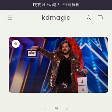
コンテ
1万円以上の購入で送料無料
ンツに
進む
カ
kdmagic
ー
ト
商品情
報にス
キップ
モ
ー
ダ
ル
の
1
/
5