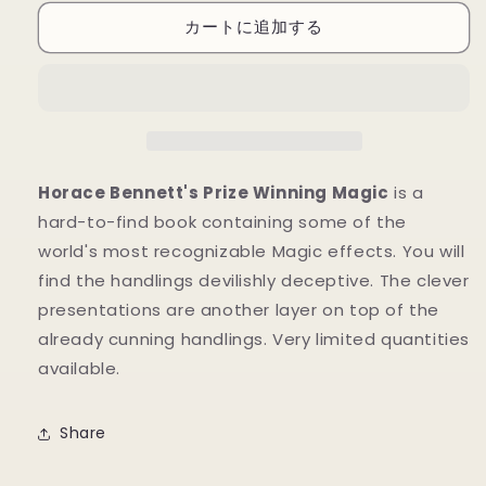
Prize
Prize
カートに追加する
Winning
Winning
Magic
Magic
(Limited/Out
(Limited/Out
of
of
Print)
Print)
edited
edited
by
by
Hugh
Hugh
Horace Bennett's Prize Winning Magic
is a
Miller
Miller
hard-to-find book containing some of the
-
-
world's most recognizable Magic effects. You will
Book
Book
find the handlings devilishly deceptive. The clever
の
の
数
数
presentations are another layer on top of the
量
量
already cunning handlings. Very limited quantities
を
を
available.
減
増
ら
や
Share
す
す