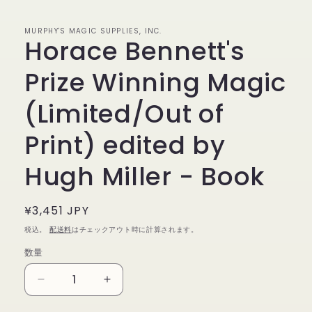
で
メ
デ
MURPHY'S MAGIC SUPPLIES, INC.
Horace Bennett's
ィ
ア
(1)
Prize Winning Magic
を
開
く
(Limited/Out of
Print) edited by
Hugh Miller - Book
通
¥3,451 JPY
常
税込。
配送料
はチェックアウト時に計算されます。
価
数量
数
格
量
Horace
Horace
Bennett&#39;s
Bennett&#39;s