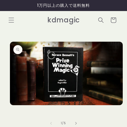
コンテ
1万円以上の購入で送料無料
ンツに
進む
カ
kdmagic
ー
ト
商品情
報にス
キップ
モ
ー
ダ
ル
の
1
/
5