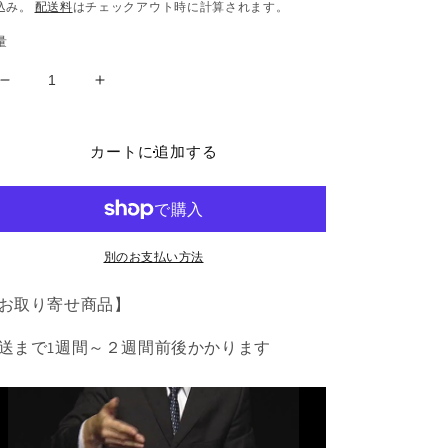
常
込み。
配送料
はチェックアウト時に計算されます。
価
量
格
Miracle
Miracle
Coin
Coin
Thru
Thru
by
by
カートに追加する
Tenyo
Tenyo
Magic
Magic
(2013)
(2013)
-
-
Trick
Trick
別のお支払い方法
の
の
お取り寄せ商品】
数
数
量
量
送まで1週間～２週間前後かかります
を
を
減
増
ら
や
す
す