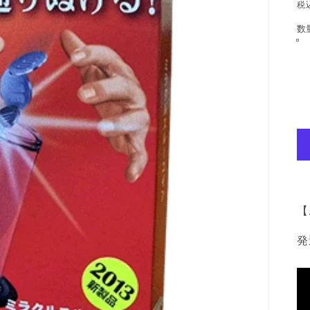
税
数
【
発