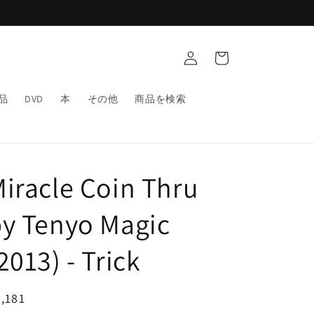
ロ
カ
グ
ー
イ
ト
ン
品
DVD
本
その他
商品を検索
iracle Coin Thru
y Tenyo Magic
2013) - Trick
通
,181