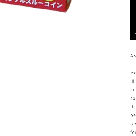
A 
Ma
il
au
so
it
pe
or
fo