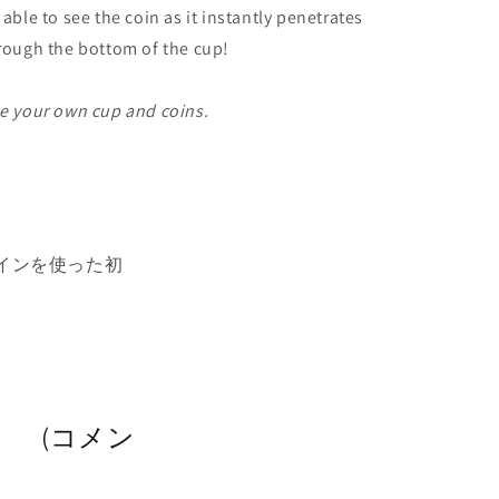
 able to see the coin as it instantly penetrates
rough the bottom of the cup!
e your own cup and coins.
インを使った初
(コメン